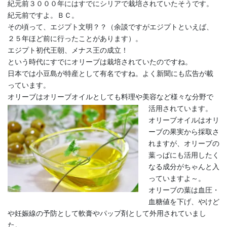
紀元前３０００年にはすでにシリアで栽培されていたそうです。
紀元前ですよ。ＢＣ。
その頃って、エジプト文明？？（余談ですがエジプトといえば、
２５年ほど前に行ったことがあります）。
エジプト初代王朝、メナス王の成立！
という時代にすでにオリーブは栽培されていたのですね。
日本では小豆島が特産として有名ですね。よく新聞にも広告が載
っています。
オリーブはオリーブオイルとしても料理や美容など様々な分野で
活用されています。
オリーブオイルはオリ
ーブの果実から採取さ
れますが、オリーブの
葉っぱにも活用したく
なる成分がちゃんと入
っていますよ～。
オリーブの葉は血圧・
血糖値を下げ、やけど
や妊娠線の予防として軟膏やパップ剤として外用されていまし
た。