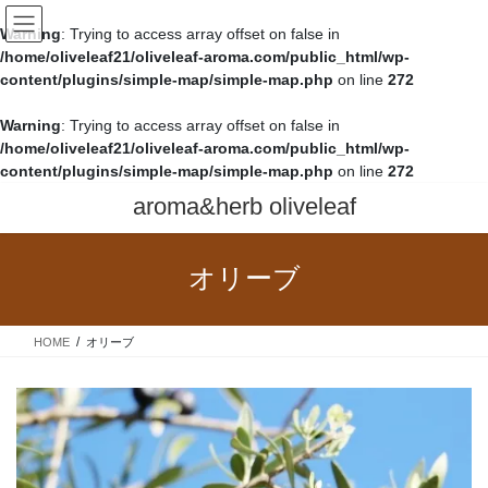
Warning
: Trying to access array offset on false in
/home/oliveleaf21/oliveleaf-aroma.com/public_html/wp-
content/plugins/simple-map/simple-map.php
on line
272
Warning
: Trying to access array offset on false in
/home/oliveleaf21/oliveleaf-aroma.com/public_html/wp-
content/plugins/simple-map/simple-map.php
on line
272
コ
ナ
aroma&herb oliveleaf
ン
ビ
テ
ゲ
ン
ー
オリーブ
ツ
シ
へ
ョ
ス
ン
HOME
オリーブ
キ
に
ッ
移
プ
動