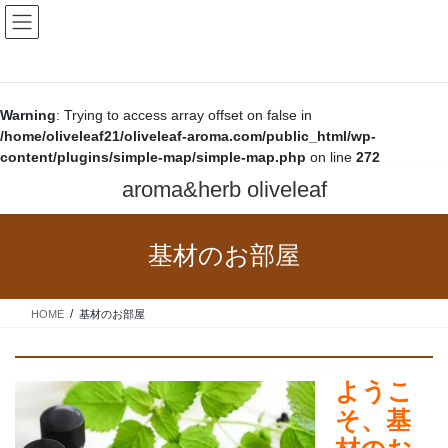
Warning
: Trying to access array offset on false in
/home/oliveleaf21/oliveleaf-aroma.com/public_html/wp-
content/plugins/simple-map/simple-map.php
on line
272
Warning
: Trying to access array offset on false in
/home/oliveleaf21/oliveleaf-aroma.com/public_html/wp-
content/plugins/simple-map/simple-map.php
on line
272
コ
ナ
aroma&herb oliveleaf
ン
ビ
テ
ゲ
ン
ー
基材のお部屋
ツ
シ
へ
ョ
ス
ン
HOME
基材のお部屋
キ
に
ッ
移
プ
動
ようこ
そ、基