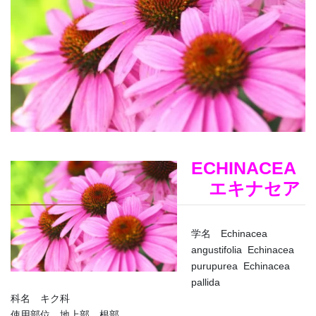
ECHINACEA
エキナセア
学名 Echinacea
angustifolia Echinacea
purupurea Echinacea
pallida
科名 キク科
使用部位 地上部 根部