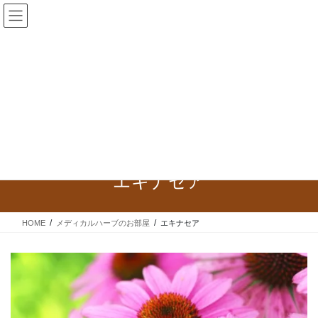
Warning
: Trying to access array offset on false in
/home/oliveleaf21/oliveleaf-aroma.com/public_html/wp-
content/plugins/simple-map/simple-map.php
on line
272
Warning
: Trying to access array offset on false in
/home/oliveleaf21/oliveleaf-aroma.com/public_html/wp-
content/plugins/simple-map/simple-map.php
on line
272
コ
ナ
aroma&herb oliveleaf
ン
ビ
テ
ゲ
ン
ー
エキナセア
ツ
シ
へ
ョ
ス
ン
HOME
メディカルハーブのお部屋
エキナセア
キ
に
ッ
移
プ
動