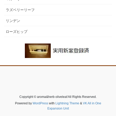
ラズベリーリーフ
リンデン
ローズヒップ
Copyright © aroma&herb oliveleaf All Rights Reserved.
Powered by
WordPress
with
Lightning Theme
&
VK All in One
Expansion Unit