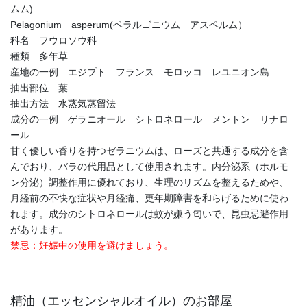
ムム)
Pelagonium asperum(ペラルゴニウム アスペルム）
科名 フウロソウ科
種類 多年草
産地の一例 エジプト フランス モロッコ レユニオン島
抽出部位 葉
抽出方法 水蒸気蒸留法
成分の一例 ゲラニオール シトロネロール メントン リナロ
ール
甘く優しい香りを持つゼラニウムは、ローズと共通する成分を含
んでおり、バラの代用品として使用されます。内分泌系（ホルモ
ン分泌）調整作用に優れており、生理のリズムを整えるためや、
月経前の不快な症状や月経痛、更年期障害を和らげるために使わ
れます。成分のシトロネロールは蚊が嫌う匂いで、昆虫忌避作用
があります。
禁忌：妊娠中の使用を避けましょう。
精油（エッセンシャルオイル）のお部屋